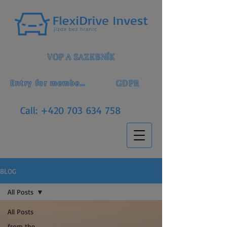
VOP A SAZEBNÍK
GDPR
Entry for members
Call:
+420 703 634 758
BLOG
All Posts
All Posts
from the