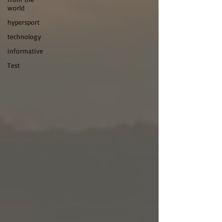
world
hypersport
technology
informative
Test