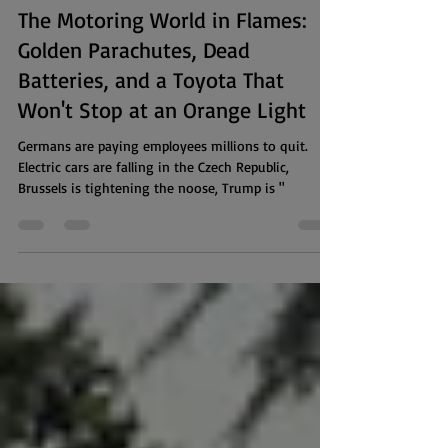
Mar 30, 2025
5 min read
The Motoring World in Flames:
Golden Parachutes, Dead
Batteries, and a Toyota That
Won't Stop at an Orange Light
Germans are paying employees millions to quit.
Electric cars are falling in the Czech Republic,
Brussels is tightening the noose, Trump is "