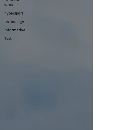
world
hypersport
technology
informative
Test