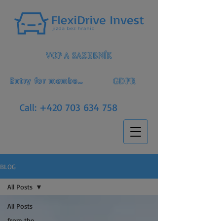
VOP A SAZEBNÍK
GDPR
Entry for members
Call:
+420 703 634 758
BLOG
All Posts
All Posts
from the