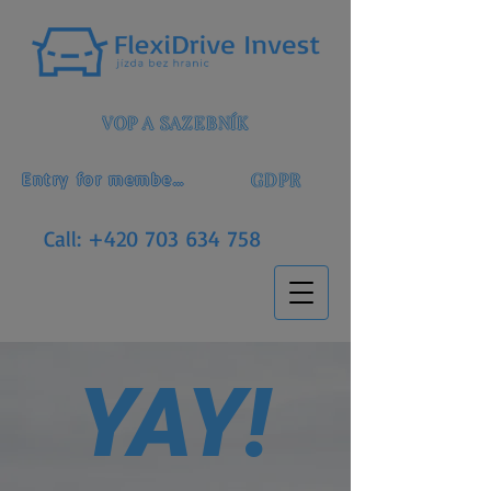
VOP A SAZEBNÍK
GDPR
Entry for members
Call:
+420 703 634 758
YAY!