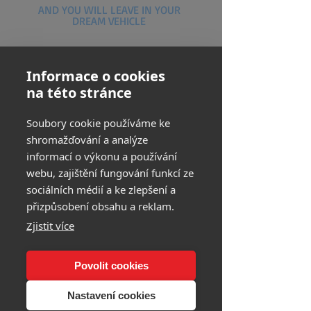
AND YOU WILL LEAVE IN YOUR
DREAM VEHICLE
info@flexidriveinvest.cz
Informace o cookies
podpora@flexidriveinvest.cz
na této stránce
Havlíčkova 1209/2, Kroměříž
Soubory cookie používáme ke
shromažďování a analýze
informací o výkonu a používání
Phone:
+420 703 635
webu, zajištění fungování funkcí ze
139
sociálních médií a ke zlepšení a
Phone:
+420 703 634
přizpůsobení obsahu a reklam.
758
Zjistit více
Povolit cookies
Nastavení cookies