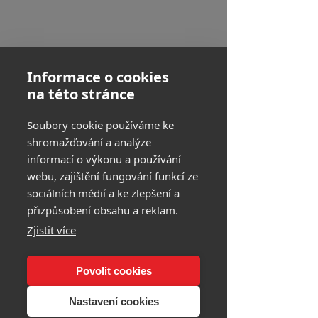
Informace o cookies
na této stránce
Komentáře
0.0 / 5 (0)
Soubory cookie používáme ke
shromažďování a analýze
informací o výkonu a používání
RALLY DAKAR 2026 S
RALLY DAKAR 202
Komentovat a hodnotit...
webu, zajištění fungování funkcí ze
FLEXIDRIVE INVEST -
FLEXIDRIVE INVES
sociálních médií a ke zlepšení a
XI.ETAPA
X.ETAPA
přizpůsobení obsahu a reklam.
Zjistit více
Navštivte
nás!
Povolit cookies
A ODJEDETE VE SVÉM VYSNĚNÉM
Nastavení cookies
VOZIDLE