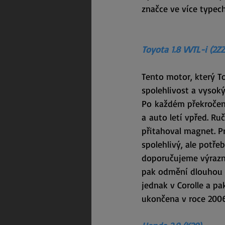
značce ve více typech
Toyota 1.8 VVTL-i (2Z
Tento motor, který T
spolehlivost a vysoký
Po každém překročení
a auto letí vpřed. R
přitahoval magnet. Pr
spolehlivý, ale potře
doporučujeme výrazně
pak odmění dlouhou ž
jednak v Corolle a pak
ukončena v roce 2006