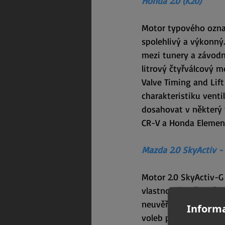
Honda 2.0 (K20)
Motor typového označ
spolehlivý a výkonný.
mezi tunery a závodn
litrový čtyřválcový 
Valve Timing and Lif
charakteristiku vent
dosahovat v některý v
CR-V a Honda Element
Mazda 2.0 SkyActiv -
Motor 2.0 SkyActiv-G
vlastností, což jej 
neuvěřitelnou spotřeb
Informa
voleb při výběru atm