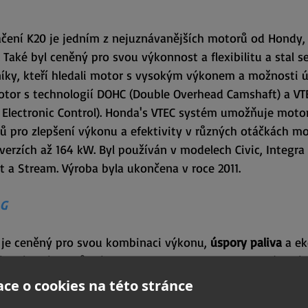
ení K20 je jedním z nejuznávanějších motorů od Hondy, 
 
Také byl ceněný pro svou výkonnost a flexibilitu a stal 
íky, kteří hledali motor s vysokým výkonem a možnosti úpr
motor s technologií DOHC (Double Overhead Camshaft) a VTE
t Electronic Control). Honda's VTEC systém umožňuje moto
ilů pro zlepšení výkonu a efektivity v různých otáčkách m
erzích až 164 kW. Byl používán v modelech Civic, Integra 
 a Stream. Výroba byla ukončena v roce 2011.
 G
 je ceněný pro svou kombinaci výkonu, 
úspory paliva
 a e
činí oblíbeným v různých modelech Mazdy. Na atmosférický
u a ve spojení s životností japonských vozidel je to jedna
ce o cookies na této stránce
osférického benzínového motoru. Využívá vysoký kompres