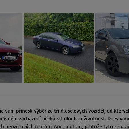
hvězdiček.
 vám přinesli výběr ze tří dieselových vozidel, od kterýc
právném zacházení očekávat dlouhou životnost. Dnes vám
ch benzínových motorů. Ano, motorů, protože tyto se obje