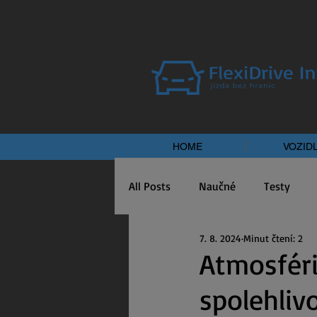
HOME
VOZID
All Posts
Naučné
Testy
7. 8. 2024
Minut čtení: 2
Atmosféri
spolehliv