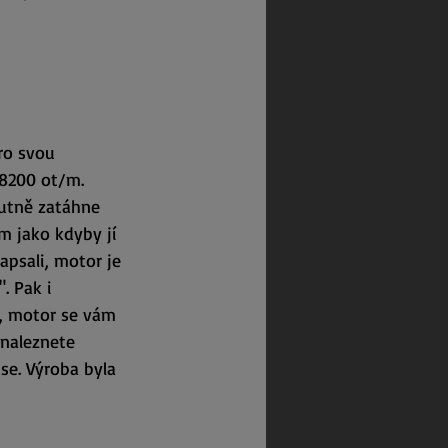
ro svou 
 8200 ot/m. 
utně zatáhne 
m jako kdyby jí 
apsali, motor je 
. Pak i 
, motor se vám 
naleznete 
ise. Výroba byla 