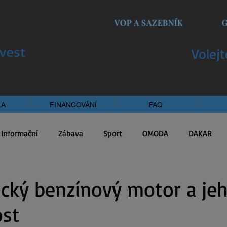
VOP A SAZEBNÍK
Volejt
LA
FINANCOVÁNÍ
FAQ
Informační
Zábava
Sport
OMODA
DAKAR
cký benzínový motor a je
ost