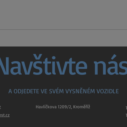
Navštivte
nás
A ODJEDETE VE SVÉM VYSNĚNÉM VOZIDLE
z
Havlíčkova 1209/2, Kroměříž
st.cz