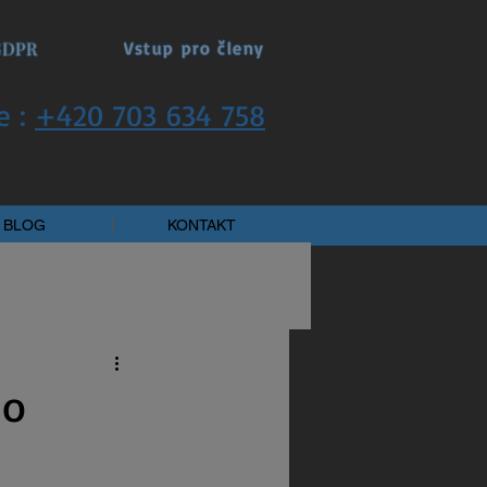
GDPR
Vstup pro členy
e :
+420 703 634 758
BLOG
KONTAKT
ho