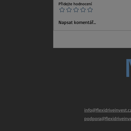
Přidejte hodnocení
Na které dieselové ojetiny je
Napsat komentář...
spolehnutí?
info@flexidriveinvest.c
podpora@flexidriveinve