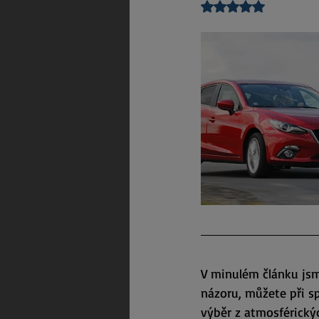
Hodnoceno NaN z 5 
V minulém článku jsme
názoru, můžete při s
výběr z atmosférický