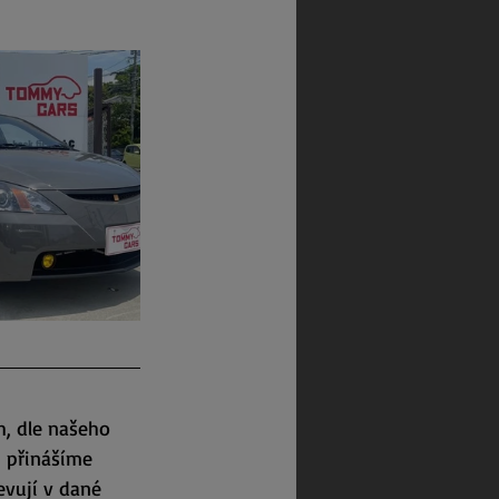
h, dle našeho 
 přinášíme 
vují v dané 