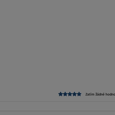
Hodnoceno 0 z 5 hvězdiček.
Zatím žádné hodno