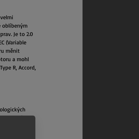
velmi 
se oblíbeným 
av. Je to 2.0 
C (Variable 
ru měnit 
otoru a mohl 
Type R, Accord, 
kologických 
 motor má 
 z nejlepších 
ní poměr (až 