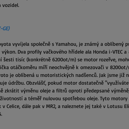
 vozidel.
Z-GE)
oyota vyvíjela společně s Yamahou, je známý a oblíbený p
 výkon. 
Dva profily vačkového hřídele ala Honda i-VTEC a
 šesti tisíc (konkrétně 6200ot/m) se motor rozeřve, moh
učička otáčkoměru míří neochvějně k omezovači v 8200ot/
oto je oblíbená u motoristických nadšenců. Jak jsme již n
buje údržbu. Obzvlášť, pokud motor dostatečně "využíváte"
 zkrátit výměnu oleje a filtrů oproti předepsané výměně
ivotností a téměř nulovou spotřebou oleje. Tyto motory 
 v Celice, dále pak v MR2, a naleznete jej také v Lotusu El
.