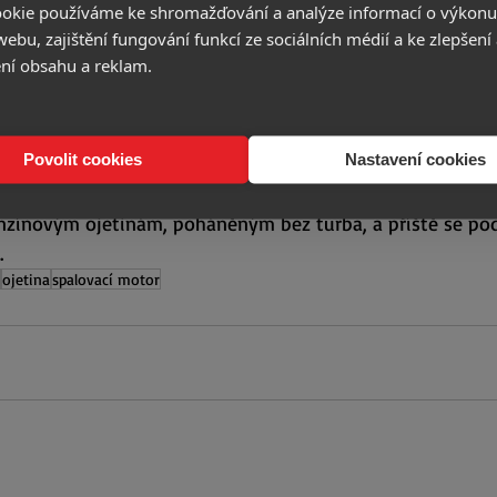
okie používáme ke shromažďování a analýze informací o výkonu
innosti a výkonu. Má přímé vstřikování paliva, optimalizov
ebu, zajištění fungování funkcí ze sociálních médií a ke zlepšení
 prvky, které přispívají k lepší ekonomice paliva a nižší
ní obsahu a reklam.
ologie SkyActiv-G Mazda využívá u celé škály motorů, od o
ru. Je užíván v modelech Mazda 3, Mazda 6, Mazda CX-5, CX
ídit vozidlo s tímto motorem jste si mohli od roku 2012 a 
Povolit cookies
Nastavení cookies
enzínovým ojetinám, poháněným bez turba, a příště se po
.
ojetina
spalovací motor